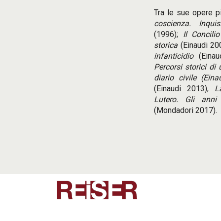
Tra le sue opere pi
coscienza. Inquis
(1996);
Il Concili
storica
(Einaudi 20
infanticidio
(Einau
Percorsi storici d
diario civile
(Ein
(Einaudi 2013),
L
Lutero. Gli anni
(Mondadori 2017).