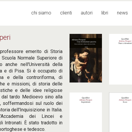
Menu principale
chi siamo
clienti
autori
libri
news
peri
professore emerito di Storia
 Scuola Normale Superiore di
o anche nell'Università della
na e di Pisa. Si è occupato di
rma e della controriforma, di
he e missioni, di storia delle
astiche e delle idee religiose
 dal tardo Medioevo sino alla
, soffermandosi sul ruolo dei
oria dell'Inquisizione in Italia.
’Accademia dei Lincei e
i Intronati. È stato tradotto in
 portoghese e tedesco.