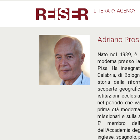
Salta al contenuto principale
LITERARY AGENCY
Adriano Pros
Nato nel 1939, è 
moderna presso la
Pisa. Ha insegnat
Calabria, di Bolog
storia della rifo
scoperte geografic
istituzioni ecclesi
nel periodo che va
prima età moderna
missionari e sulla st
E’ membro dell
dell’Accademia degl
inglese, spagnolo,