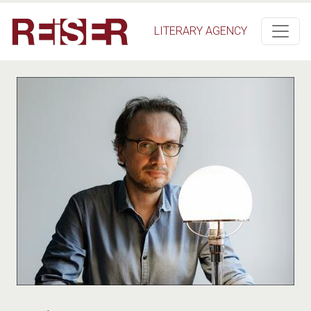
Salta al contenuto principale
LITERARY AGENCY