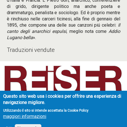
d’Italia e Francia. È Pietro Gori, anarchico, conferenziere
di grido, dirigente politico ma anche poeta e
drammaturgo, penalista e sociologo. Ed è proprio mentre
è rinchiuso nelle carceri ticinesi, alla fine di gennaio del
1895, che compone una delle sue canzoni piú celebri:
Il
canto degli anarchici espulsi
, meglio nota come
Addio
Lugano bella
».
Traduzioni vendute
Questo sito web usa i cookies per offrire una esperienza di
Reiser Literary Agency
navigazione migliore.
Strada di Valpiana 34
10132 Torino - Italy
Utilizzando il sito si intende accettata la Cookie Policy
partita IVA: 07306720017
maggiori informazioni
info@reiseragency.it