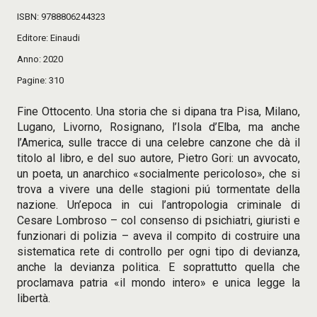
ISBN
9788806244323
Editore
Einaudi
Anno
2020
Pagine
310
Fine Ottocento. Una storia che si dipana tra Pisa, Milano,
Lugano, Livorno, Rosignano, l’Isola d’Elba, ma anche
l’America, sulle tracce di una celebre canzone che dà il
titolo al libro, e del suo autore, Pietro Gori: un avvocato,
un poeta, un anarchico «socialmente pericoloso», che si
trova a vivere una delle stagioni piú tormentate della
nazione. Un’epoca in cui l’antropologia criminale di
Cesare Lombroso – col consenso di psichiatri, giuristi e
funzionari di polizia – aveva il compito di costruire una
sistematica rete di controllo per ogni tipo di devianza,
anche la devianza politica. E soprattutto quella che
proclamava patria «il mondo intero» e unica legge la
libertà.