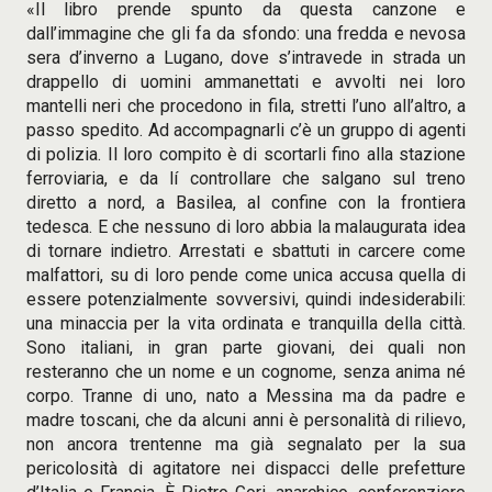
«Il libro prende spunto da questa canzone e
dall’immagine che gli fa da sfondo: una fredda e nevosa
sera d’inverno a Lugano, dove s’intravede in strada un
drappello di uomini ammanettati e avvolti nei loro
mantelli neri che procedono in fila, stretti l’uno all’altro, a
passo spedito. Ad accompagnarli c’è un gruppo di agenti
di polizia. Il loro compito è di scortarli fino alla stazione
ferroviaria, e da lí controllare che salgano sul treno
diretto a nord, a Basilea, al confine con la frontiera
tedesca. E che nessuno di loro abbia la malaugurata idea
di tornare indietro. Arrestati e sbattuti in carcere come
malfattori, su di loro pende come unica accusa quella di
essere potenzialmente sovversivi, quindi indesiderabili:
una minaccia per la vita ordinata e tranquilla della città.
Sono italiani, in gran parte giovani, dei quali non
resteranno che un nome e un cognome, senza anima né
corpo. Tranne di uno, nato a Messina ma da padre e
madre toscani, che da alcuni anni è personalità di rilievo,
non ancora trentenne ma già segnalato per la sua
pericolosità di agitatore nei dispacci delle prefetture