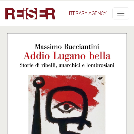
Salta al contenuto principale
LITERARY AGENCY