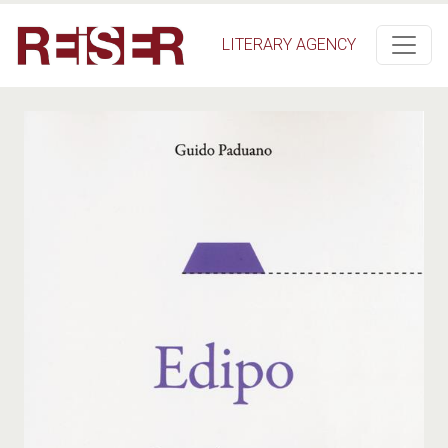
Salta al contenuto principale
LITERARY AGENCY