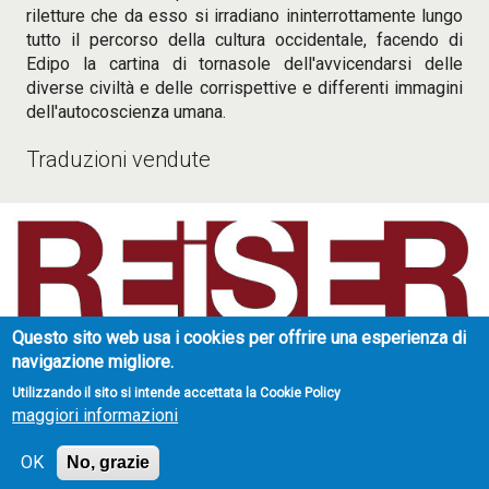
riletture che da esso si irradiano ininterrottamente lungo
tutto il percorso della cultura occidentale, facendo di
Edipo la cartina di tornasole dell'avvicendarsi delle
diverse civiltà e delle corrispettive e differenti immagini
dell'autocoscienza umana.
Traduzioni vendute
Questo sito web usa i cookies per offrire una esperienza di
Reiser Literary Agency
navigazione migliore.
Strada di Valpiana 34
10132 Torino - Italy
Utilizzando il sito si intende accettata la Cookie Policy
partita IVA: 07306720017
maggiori informazioni
info@reiseragency.it
OK
cookies
/
privacy
/
login
No, grazie