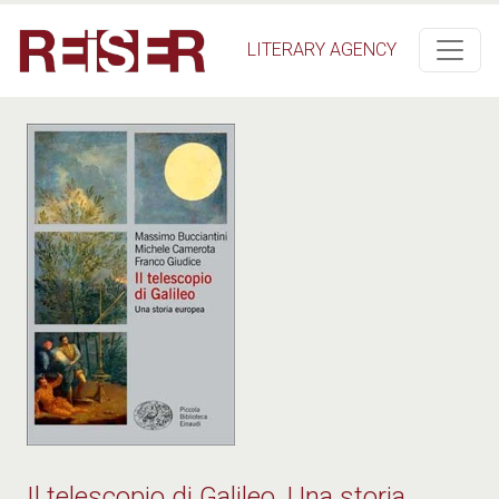
Salta al contenuto principale
LITERARY AGENCY
Il telescopio di Galileo. Una storia