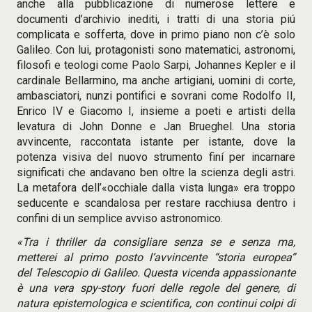
anche alla pubblicazione di numerose lettere e
documenti d’archivio inediti, i tratti di una storia piú
complicata e sofferta, dove in primo piano non c’è solo
Galileo. Con lui, protagonisti sono matematici, astronomi,
filosofi e teologi come Paolo Sarpi, Johannes Kepler e il
cardinale Bellarmino, ma anche artigiani, uomini di corte,
ambasciatori, nunzi pontifici e sovrani come Rodolfo II,
Enrico IV e Giacomo I, insieme a poeti e artisti della
levatura di John Donne e Jan Brueghel. Una storia
avvincente, raccontata istante per istante, dove la
potenza visiva del nuovo strumento finí per incarnare
significati che andavano ben oltre la scienza degli astri.
La metafora dell’«occhiale dalla vista lunga» era troppo
seducente e scandalosa per restare racchiusa dentro i
confini di un semplice avviso astronomico.
«Tra i thriller da consigliare senza se e senza ma,
metterei al primo posto l’avvincente “storia europea”
del Telescopio di Galileo. Questa vicenda appassionante
è una vera spy-story fuori delle regole del genere, di
natura epistemologica e scientifica, con continui colpi di