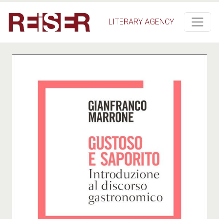
Salta al contenuto principale
LITERARY AGENCY