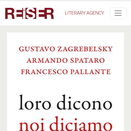
Salta al contenuto principale
LITERARY AGENCY