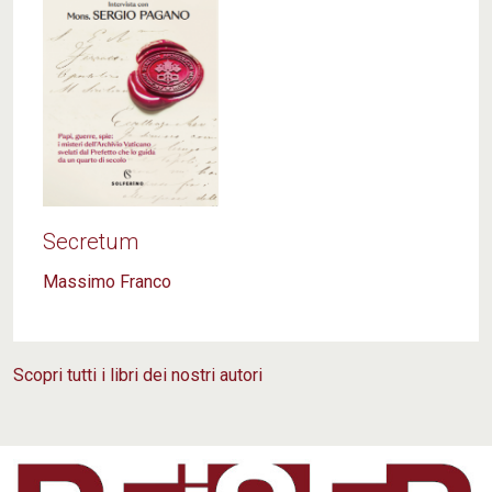
la veglia e mi disarticolo sul letto in uno
scarabocchio alcolico. Quando anche il rancore si
intorpidisce e i rimorsi scorrazzano come cani
randagi in un pollaio. Quando il suo sorriso da eterna
quattordicenne appare in fondo a un sogno
scorsoio che strangola qualunque speranza di
redenzione.
Andrea D'Agostino, Conosco l'amore meglio di voi.
Secretum
Massimo Franco
Scopri tutti i libri dei nostri autori
C'è un cambiamento climatico in corso. Gli