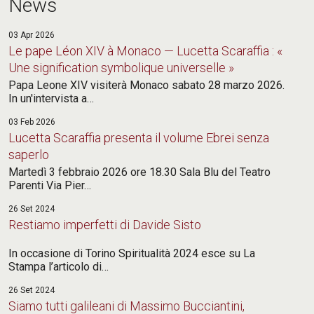
News
corrispondere a quello che molte persone ritengono
sia una professione degna di questo nome.
03 Apr 2026
Le pape Léon XIV à Monaco — Lucetta Scaraffia : «
Carlo Boccadoro, Analfabeti sonori.
Une signification symbolique universelle »
Papa Leone XIV visiterà Monaco sabato 28 marzo 2026.
In un'intervista a…
03 Feb 2026
Lucetta Scaraffia presenta il volume Ebrei senza
saperlo
Martedì 3 febbraio 2026 ore 18.30 Sala Blu del Teatro
Parenti Via Pier…
26 Set 2024
Figure nella sera
Restiamo imperfetti di Davide Sisto
Gli occhi negli occhi. Nel freddo.
In occasione di Torino Spiritualità 2024 esce su La
Stampa l’articolo di…
Lascia che ancora questo
26 Set 2024
Siamo tutti galileani di Massimo Bucciantini,