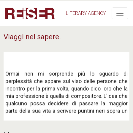
Salta al contenuto principale
LITERARY AGENCY
Viaggi nel sapere.
Ormai non mi sorprende più lo sguardo di
perplessità che appare sul viso delle persone che
incontro per la prima volta, quando dico loro che la
mia professione è quella di compositore. L'idea che
qualcuno possa decidere di passare la maggior
parte della sua vita a scrivere puntini neri sopra un
pentagramma (nel mio caso con carta, matita e
gomma ma nella maggior parte dei casi sullo
schermo di un computer) non sembra