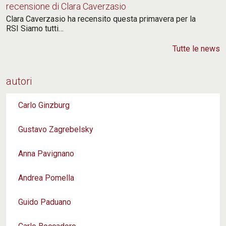
tra noi accada:
recensione di Clara Caverzasio
Clara Caverzasio ha recensito questa primavera per la
RSI Siamo tutti…
nel respiro
Tutte le news
insieme tessere il velo
che l'uno all'altra nasconde,
autori
quando la sera è già scesa,
Carlo Ginzburg
Gustavo Zagrebelsky
e sta per misurare la sua lontananza
Anna Pavignano
dalle figure che le appartengono,
Andrea Pomella
dalle figure che sta per prestarci.
da Paul Celan,
Femen
Guido Paduano