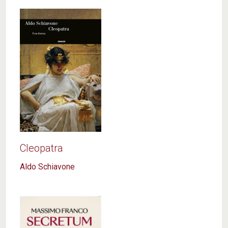
stampa quando il paradosso si è realizzato per via
della pandemia da Coronavirus. Tutti chiusi in casa,
tutti costretti a interrompere le nostre attività, a
sospendere il nostro lavoro, a poltrire. Con enormi
difficoltà, personali e collettive.
Gianfranco Marrone, La fatica di essere pigri
Cleopatra
Aldo Schiavone
È quello che anch’io vorrei essere capace di fare
quando Agnese mi coglie a tradimento nel sonno.
Quando svesto la corazza che mi sostiene durante