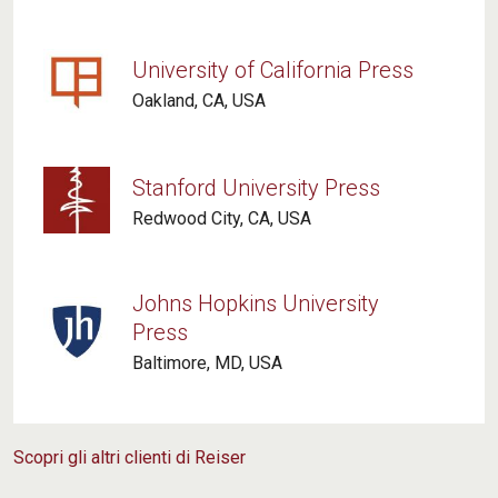
non il risultato di processi sempre in movimento,
anche nei loro nuclei più profondi: che scandiscono
l'inconfondibile respiro della storicità della specie.
University of California Press
Oakland, CA, USA
Aldo Schiavone, Eguaglianza
Stanford University Press
Redwood City, CA, USA
Johns Hopkins University
Press
Baltimore, MD, USA
Dopo trentasette anni di silenzi, di reciproca
indifferenza, di rancore, da qualche mese ci
rifrequentiamo. Sappiamo ancora poco l'uno
dell'altro. Ricominciamo da zero, come due
Scopri gli altri clienti di Reiser
esploratori delle terre vergini. Tu hai sessantotto