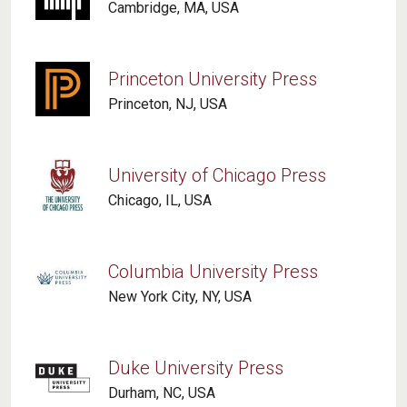
divinità la creazione del mondo - e insieme,
Cambridge, MA, USA
l'ostinata riproposizione dell'elemento
apparentemente più bizzarro: il formaggio, i vermi-
angeli nati dal formaggio.
Princeton University Press
Carlo Ginzburg, Il formaggio e i vermi.
Princeton, NJ, USA
University of Chicago Press
Chicago, IL, USA
Columbia University Press
New York City, NY, USA
Le rivoluzioni tecnologiche portano inevitabilmente
alla nascita di nuove forme dell'umano: essendo
quest'ultimo null'altro - nella sua base biologica
Duke University Press
come nel suo profilo antropologico e culturale - se
Durham, NC, USA