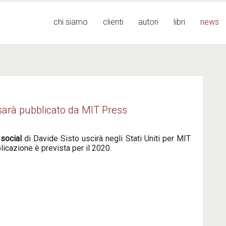
Menu principale
chi siamo
clienti
autori
libri
news
 sarà pubblicato da MIT Press
 social
di Davide Sisto uscirà negli Stati Uniti per MIT
icazione è prevista per il 2020.