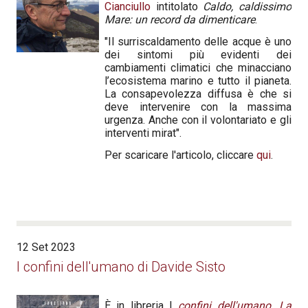
Cianciullo
intitolato
Caldo, caldissimo
Mare: un record da dimenticare
.
"Il surriscaldamento delle acque è uno
dei sintomi più evidenti dei
cambiamenti climatici che minacciano
l’ecosistema marino e tutto il pianeta.
La consapevolezza diffusa è che si
deve intervenire con la massima
urgenza. Anche con il volontariato e gli
interventi mirat".
Per scaricare l'articolo, cliccare
qui
.
12 Set 2023
I confini dell'umano di Davide Sisto
È in libreria I
confini dell'umano. La