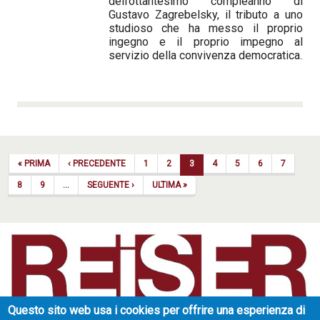
dell’ottantesimo compleanno di
Gustavo Zagrebelsky, il tributo a uno
studioso che ha messo il proprio
ingegno e il proprio impegno al
servizio della convivenza democratica.
Paginazione
PRIMA PAGINA
PAGINA PRECEDENTE
« PRIMA
‹ PRECEDENTE
1
2
3
4
5
6
7
PAGINA SUCCESSIVA
ULTIMA PAGINA
8
9
…
SEGUENTE ›
ULTIMA »
Questo sito web usa i cookies per offrire una esperienza di
Reiser Literary Agency