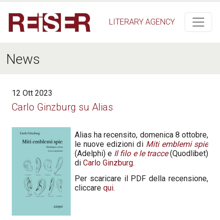
Salta al contenuto principale
LITERARY AGENCY
News
12 Ott 2023
Carlo Ginzburg su Alias
Alias ha recensito, domenica 8 ottobre,
le nuove edizioni di
Miti emblemi spie
(Adelphi) e
Il filo e le tracce
(Quodlibet)
di
Carlo Ginzburg
.
Per scaricare il PDF della recensione,
cliccare
qui
.